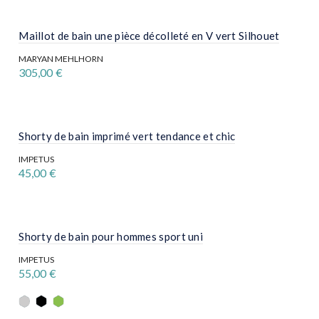
produit
page
a
du
plusieurs
produit
variations.
Maillot de bain une pièce décolleté en V vert Silhouet
Les
options
MARYAN MEHLHORN
peuvent
305,00
€
être
Ce
choisies
produit
sur
a
la
plusieurs
page
variations.
Shorty de bain imprimé vert tendance et chic
du
Les
produit
options
IMPETUS
peuvent
45,00
€
être
Ce
choisies
produit
sur
a
la
plusieurs
page
variations.
Shorty de bain pour hommes sport uni
du
Les
produit
options
IMPETUS
peuvent
55,00
€
être
Ce
choisies
produit
sur
a
la