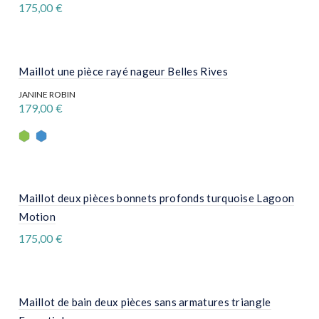
175,00
€
choisies
sur
Ce
la
produit
page
a
du
plusieurs
produit
variations.
Maillot une pièce rayé nageur Belles Rives
Les
options
JANINE ROBIN
peuvent
179,00
€
être
Ce
choisies
produit
sur
a
la
plusieurs
page
variations.
du
Les
produit
options
Maillot deux pièces bonnets profonds turquoise Lagoon
peuvent
être
Motion
choisies
175,00
€
sur
la
Ce
page
produit
du
a
produit
plusieurs
variations.
Maillot de bain deux pièces sans armatures triangle
Les