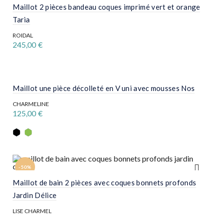
page
variations.
Maillot 2 pièces bandeau coques imprimé vert et orange
du
Les
produit
Taria
options
peuvent
ROIDAL
être
245,00
€
choisies
sur
Ce
la
produit
page
a
du
plusieurs
produit
variations.
Maillot une pièce décolleté en V uni avec mousses Nos
Les
options
CHARMELINE
peuvent
125,00
€
être
Ce
choisies
produit
sur
a
la
plusieurs
page
variations.
du
Les
produit
-50%
options
peuvent
Maillot de bain 2 pièces avec coques bonnets profonds
être
choisies
Jardin Délice
sur
la
LISE CHARMEL