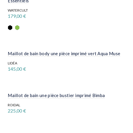
Essentiels
options
peuvent
WATERCULT
être
179,00
€
choisies
sur
Ce
la
produit
page
a
du
plusieurs
produit
variations.
Les
options
Maillot de bain body une pièce imprimé vert Aqua Muse
peuvent
être
LIDÉA
choisies
145,00
€
sur
la
Ce
page
produit
du
a
produit
plusieurs
variations.
Maillot de bain une pièce bustier imprimé Bimba
Les
options
ROIDAL
peuvent
225,00
€
être
Ce
choisies
produit
sur
a
la
plusieurs