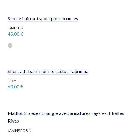
plusieurs
page
variations.
du
Les
produit
options
Slip de bain uni sport pour hommes
peuvent
être
IMPETUS
choisies
45,00
€
sur
la
Ce
page
produit
du
a
produit
plusieurs
variations.
Les
options
Shorty de bain imprimé cactus Taormina
peuvent
être
HOM
choisies
60,00
€
sur
la
Ce
page
produit
du
a
produit
plusieurs
variations.
Maillot 2 pièces triangle avec armatures rayé vert Belles
Les
Rives
options
peuvent
JANINE ROBIN
être