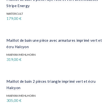
Stripe Energy
WATERCULT
179,00
€
Ce
produit
a
plusieurs
variations.
Maillot de bain une pièce avec armatures imprimé vert et
Les
écru Halcyon
options
peuvent
MARYAN MEHLHORN
être
319,00
€
choisies
sur
Ce
la
produit
page
a
du
plusieurs
produit
variations.
Maillot de bain 2 pièces triangle imprimé vert et écru
Les
Halcyon
options
peuvent
MARYAN MEHLHORN
être
305,00
€
choisies
sur
Ce
la