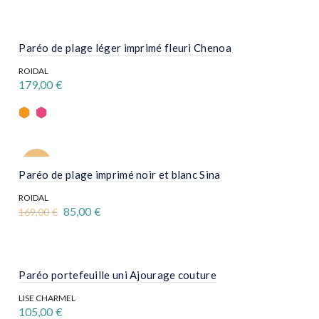
Paréo de plage léger imprimé fleuri Chenoa
ROIDAL
179,00
€
Ce
produit
a
plusieurs
variations.
Les
-50%
options
Paréo de plage imprimé noir et blanc Sina
peuvent
être
ROIDAL
choisies
Le
Le
85,00
€
169,00
€
sur
prix
prix
la
initial
actuel
page
était :
est :
du
169,00€.
85,00€.
produit
Paréo portefeuille uni Ajourage couture
LISE CHARMEL
105,00
€