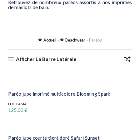
Retrouvez de nombreux paréos assortis à nos imprimés
de maillots de bain.
Accueil
»
Beachwear
»
Paréos
Afficher La Barre Latérale
Paréo jupe imprimé multicolore Blooming Spark
LULI FAMA
125,00
€
Ce
produit
a
plusieurs
variations.
Paréo jupe courte tigré doré Safari Sunset