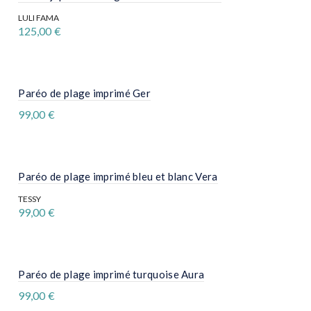
Les
options
LULI FAMA
peuvent
125,00
€
être
Ce
choisies
produit
sur
a
la
plusieurs
page
variations.
Paréo de plage imprimé Ger
du
Les
produit
99,00
€
options
peuvent
être
choisies
sur
la
Paréo de plage imprimé bleu et blanc Vera
page
du
TESSY
produit
99,00
€
Paréo de plage imprimé turquoise Aura
99,00
€