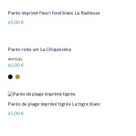
Paréo imprimé fleuri fond blanc La Radieuse
65,00
€
Paréo robe uni La Chiquissima
ANTIGEL
65,00
€
Ce
produit
a
plusieurs
variations.
Les
options
Paréo de plage imprimé tigrée La tigre blanc
peuvent
être
65,00
€
choisies
sur
la
page
du