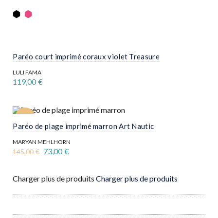
Ce
produit
a
plusieurs
variations.
Les
options
Paréo court imprimé coraux violet Treasure
peuvent
être
LULI FAMA
choisies
119,00
€
sur
la
page
du
produit
-50%
Paréo de plage imprimé marron Art Nautic
MARYAN MEHLHORN
Le
Le
73,00
€
145,00
€
prix
prix
initial
actuel
était :
est :
Charger plus de produits
Charger plus de produits
145,00€.
73,00€.