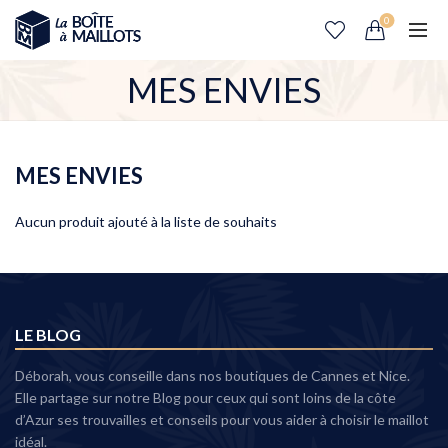
0
MES ENVIES
MES ENVIES
Aucun produit ajouté à la liste de souhaits
LE BLOG
Déborah, vous conseille dans nos boutiques de Cannes et Nice.
Elle partage sur notre Blog pour ceux qui sont loins de la côte
d’Azur ses trouvailles et conseils pour vous aider à choisir le maillot
idéal.