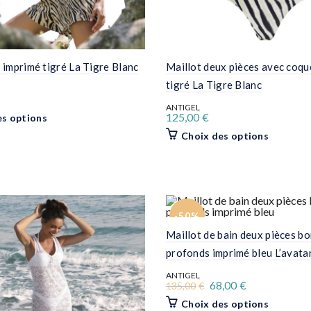
imprimé tigré La Tigre Blanc
Maillot deux pièces avec coqu
tigré La Tigre Blanc
ANTIGEL
Ce
125,00
€
es options
produit
Ce
Choix des options
a
produit
plusieurs
a
variations.
plusieurs
Les
variation
options
Les
peuvent
options
être
peuvent
choisies
-50%
être
sur
choisies
Maillot de bain deux pièces b
la
sur
page
profonds imprimé bleu L’avatar
la
du
page
produit
ANTIGEL
du
Le
Le
68,00
€
135,00
€
produit
prix
prix
Ce
Choix des options
initial
actuel