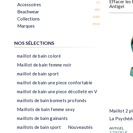
Effacer les f
Antigel
Maillot 2 p
La Psychéd
ANTIGEL
129,00
€