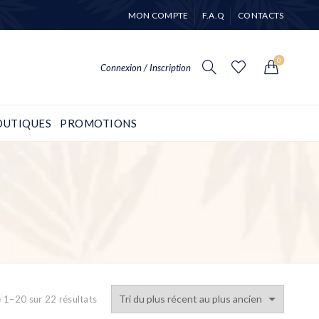
MON COMPTE
F.A.Q
CONTACTS
0
Connexion / Inscription
OUTIQUES
PROMOTIONS
TYPE DE PRODUIT
Sorted
e 1–20 sur 22 résultats
by