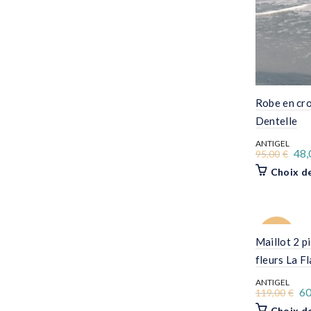
Robe en cro
Dentelle
ANTIGEL
Le
48,
95,00
€
pri
Choix d
init
étai
95,
-50%
Maillot 2 p
fleurs La F
ANTIGEL
Le
60
119,00
€
pr
Choix d