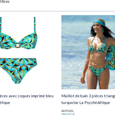
iltres
ièces avec coques imprimé bleu
Maillot de bain 2 pièces trian
élique
turquoise La Psychédélique
ANTIGEL
99,00
€