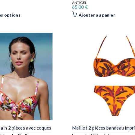
ANTIGEL
65,00
€
Ce
es options
Ajouter au panier
produit
a
plusieurs
variations.
Les
options
peuvent
être
choisies
sur
la
page
du
produit
bain 2 pièces avec coques
Maillot 2 pièces bandeau impr