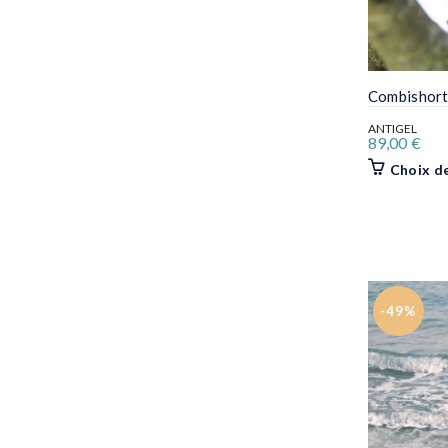
Combishort 
ANTIGEL
89,00
€
Choix d
-49%