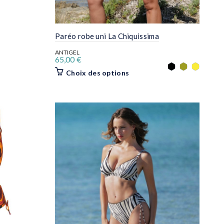
Paréo robe uni La Chiquissima
ANTIGEL
65,00
€
s.
Ce
Choix des options
produit
a
plusieurs
variations.
Les
options
peuvent
être
choisies
sur
la
page
du
produit