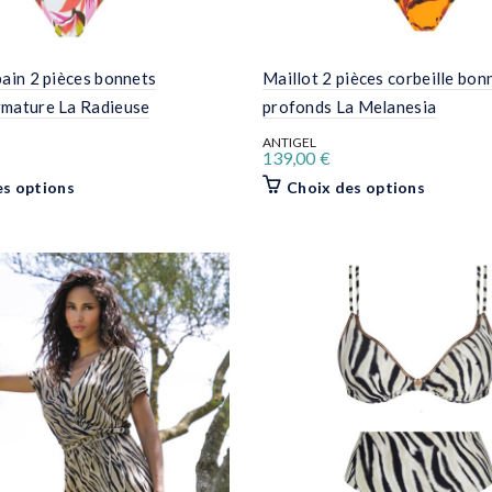
bain 2 pièces bonnets
Maillot 2 pièces corbeille bon
rmature La Radieuse
profonds La Melanesia
ANTIGEL
139,00
€
Ce
Ce
es options
Choix des options
produit
produit
a
a
plusieurs
plusieurs
variations.
variation
Les
Les
options
options
peuvent
peuvent
être
être
choisies
choisies
sur
sur
la
la
page
page
du
du
produit
produit