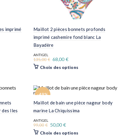
es imprimé
Maillot 2 pièces bonnets profonds
imprimé cashemire fond blanc La
Bayadère
ANTIGEL
Le
Le
68,00
€
135,00
€
prix
prix
Ce
Choix des options
initial
actuel
produit
était :
est :
a
s.
135,00€.
68,00€.
plusieurs
variations.
Les
-49%
options
peuvent
onnets
Maillot de bain une pièce nageur body
être
choisies
 des Iles
marine La Chiquissima
sur
la
ANTIGEL
Le
Le
50,00
€
page
99,00
€
prix
prix
du
Ce
Choix des options
initial
actuel
produit