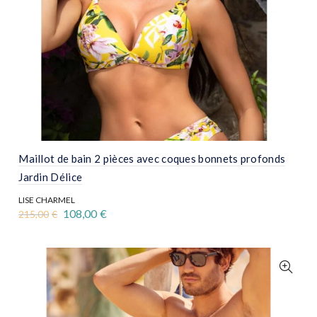
produit
Maillot de bain 2 pièces avec coques bonnets profonds
Jardin Délice
LISE CHARMEL
Le
Le
108,00
€
215,00
€
prix
prix
Ce
initial
actuel
produit
était :
est :
a
215,00€.
108,00€.
plusieurs
variations.
Les
options
peuvent