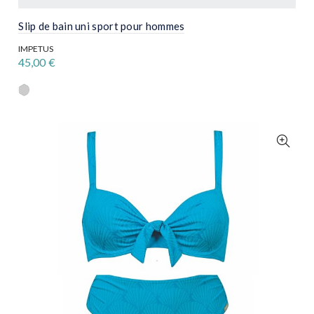
Slip de bain uni sport pour hommes
IMPETUS
45,00
€
Ce
produit
a
plusieurs
variations.
Les
options
peuvent
être
choisies
sur
la
page
du
produit