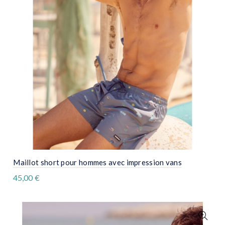
être
choisies
sur
la
page
du
produit
Maillot short pour hommes avec impression vans
45,00
€
Ce
produit
a
plusieurs
variations.