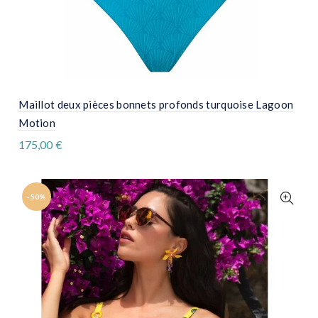
Maillot deux pièces bonnets profonds turquoise Lagoon
Motion
175,00
€
Ce
produit
a
plusieurs
-50%
variations.
Les
options
peuvent
être
choisies
sur
la
page
du