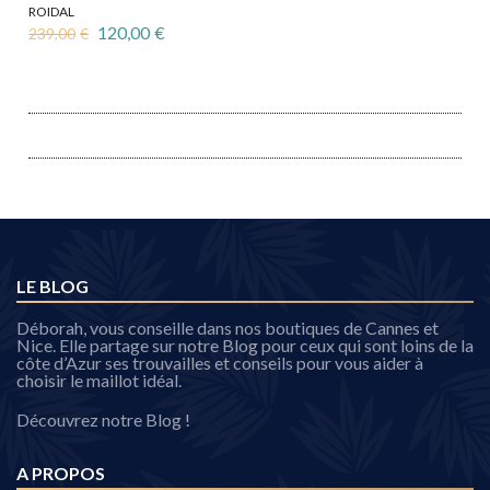
ROIDAL
Le
Le
120,00
€
239,00
€
prix
prix
Ce
initial
actuel
produit
était :
est :
a
239,00€.
120,00€.
plusieurs
variations.
Les
options
peuvent
être
choisies
sur
la
page
LE BLOG
du
produit
Déborah, vous conseille dans nos boutiques de Cannes et
Nice. Elle partage sur notre Blog pour ceux qui sont loins de la
côte d’Azur ses trouvailles et conseils pour vous aider à
choisir le maillot idéal.
Découvrez notre Blog !
A PROPOS