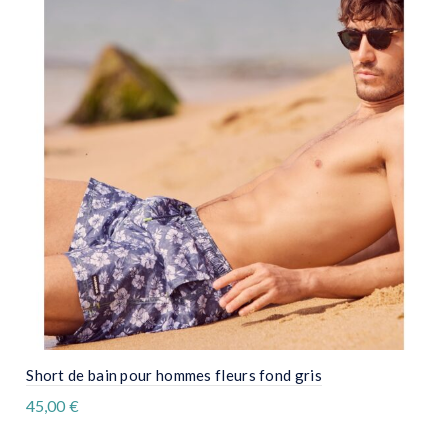
Les
options
peuvent
être
choisies
sur
la
page
du
produit
Short de bain pour hommes fleurs fond gris
45,00
€
Ce
produit