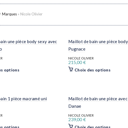
Marques
»
Nicole Olivier
bain une pièce body sexy avec
Maillot de bain une pièce body
io
Pugnace
ER
NICOLE OLIVIER
215,00
€
Ce
Ce
es options
Choix des options
produit
produit
a
a
plusieurs
plusieurs
variations.
variation
Les
Les
options
options
bain 1 pièce macramé uni
Maillot de bain une pièce avec 
peuvent
peuvent
être
être
Danae
choisies
choisies
sur
sur
ER
NICOLE OLIVIER
239,00
€
la
la
page
page
Ce
Ce
es options
Choix des options