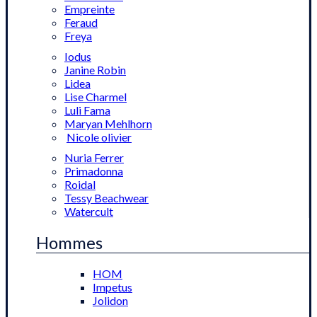
Empreinte
Feraud
Freya
Iodus
Janine Robin
Lidea
Lise Charmel
Luli Fama
Maryan Mehlhorn
Nicole olivier
Nuria Ferrer
Primadonna
Roidal
Tessy Beachwear
Watercult
Hommes
HOM
Impetus
Jolidon