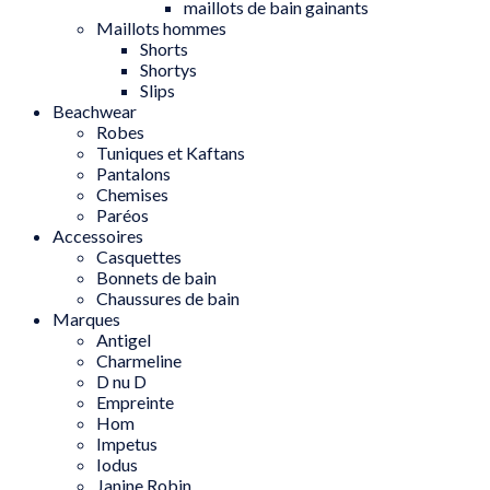
maillots de bain gainants
Maillots hommes
Shorts
Shortys
Slips
Beachwear
Robes
Tuniques et Kaftans
Pantalons
Chemises
Paréos
Accessoires
Casquettes
Bonnets de bain
Chaussures de bain
Marques
Antigel
Charmeline
D nu D
Empreinte
Hom
Impetus
Iodus
Janine Robin