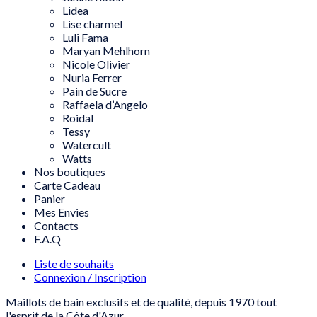
Lidea
Lise charmel
Luli Fama
Maryan Mehlhorn
Nicole Olivier
Nuria Ferrer
Pain de Sucre
Raffaela d’Angelo
Roidal
Tessy
Watercult
Watts
Nos boutiques
Carte Cadeau
Panier
Mes Envies
Contacts
F.A.Q
Liste de souhaits
Connexion / Inscription
Maillots de bain exclusifs et de qualité, depuis 1970 tout
l'esprit de la Côte d'Azur