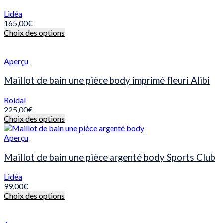
peuvent
être
Lidéa
choisies
165,00
€
sur
Ce
Choix des options
la
produit
page
a
du
plusieurs
Aperçu
produit
variations.
Les
Maillot de bain une pièce body imprimé fleuri Alibi
options
peuvent
Roidal
être
225,00
€
choisies
Ce
Choix des options
sur
produit
la
a
Aperçu
page
plusieurs
du
variations.
Maillot de bain une pièce argenté body Sports Club
produit
Les
options
Lidéa
peuvent
99,00
€
être
Ce
Choix des options
choisies
produit
sur
a
la