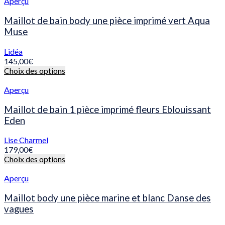
plusieurs
Aperçu
page
variations.
du
Les
Maillot de bain body une pièce imprimé vert Aqua
produit
options
Muse
peuvent
être
Lidéa
choisies
145,00
€
sur
Ce
Choix des options
la
produit
page
a
Aperçu
du
plusieurs
produit
variations.
Maillot de bain 1 pièce imprimé fleurs Eblouissant
Les
Eden
options
peuvent
Lise Charmel
être
179,00
€
choisies
Ce
Choix des options
sur
produit
la
a
Aperçu
page
plusieurs
du
variations.
Maillot body une pièce marine et blanc Danse des
produit
Les
vagues
options