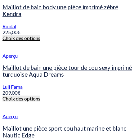
plusieurs
du
variations.
Maillot de bain body une pièce imprimé zébré
produit
Les
Kendra
options
peuvent
Roidal
être
225,00
€
choisies
Ce
Choix des options
sur
produit
la
a
page
plusieurs
Aperçu
du
variations.
produit
Les
Maillot de bain une pièce tour de cou sexy imprimé
options
turquoise Aqua Dreams
peuvent
être
Luli Fama
choisies
209,00
€
sur
Ce
Choix des options
la
produit
page
a
du
plusieurs
Aperçu
produit
variations.
Les
Maillot une pièce sport cou haut marine et blanc
options
Nautic Edge