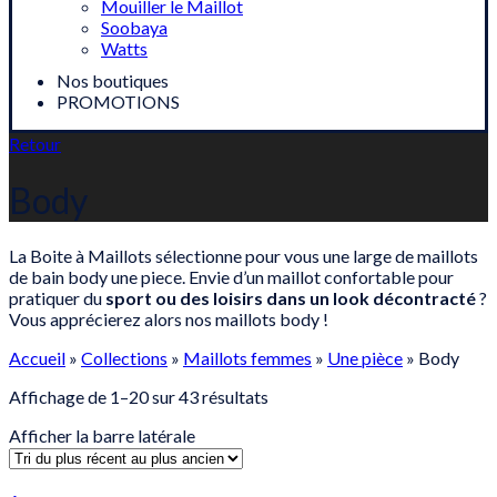
Mouiller le Maillot
Soobaya
Watts
Nos boutiques
PROMOTIONS
Retour
Body
La Boite à Maillots sélectionne pour vous une large de maillots
de bain body une piece. Envie d’un maillot confortable pour
pratiquer du
sport ou des loisirs dans un look décontracté
?
Vous apprécierez alors nos maillots body !
Accueil
»
Collections
»
Maillots femmes
»
Une pièce
»
Body
Sorted
Affichage de 1–20 sur 43 résultats
by
Afficher la barre latérale
latest