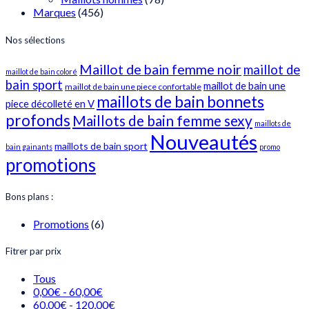
Marques
(456)
Nos sélections
Maillot de bain femme noir
maillot de
maillot de bain coloré
bain sport
maillot de bain une
maillot de bain une piece confortable
maillots de bain bonnets
piece décolleté en V
profonds
Maillots de bain femme sexy
maillots de
Nouveautés
maillots de bain sport
bain gainants
promo
promotions
Bons plans :
Promotions
(6)
Fitrer par prix
Tous
0,00
€
-
60,00
€
60,00
€
-
120,00
€