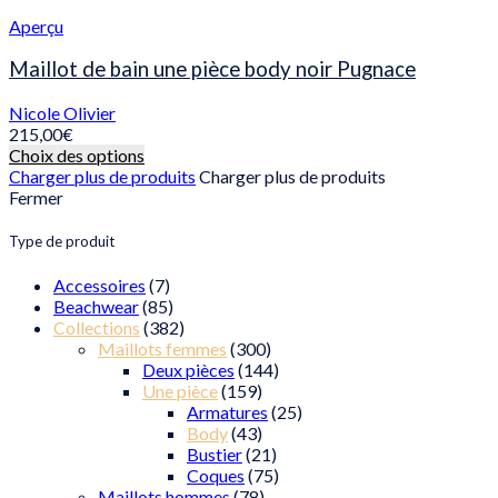
plusieurs
produit
variations.
Aperçu
Les
options
Maillot de bain une pièce body noir Pugnace
peuvent
être
Nicole Olivier
choisies
215,00
€
sur
Ce
Choix des options
la
produit
Charger plus de produits
Charger plus de produits
page
a
Fermer
du
plusieurs
produit
variations.
Type de produit
Les
options
Accessoires
(7)
peuvent
Beachwear
(85)
être
Collections
(382)
choisies
Maillots femmes
(300)
sur
Deux pièces
(144)
la
Une pièce
(159)
page
Armatures
(25)
du
Body
(43)
produit
Bustier
(21)
Coques
(75)
Maillots hommes
(78)