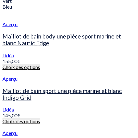
produit
Vert
la
a
Bleu
page
plusieurs
du
variations.
produit
Les
Aperçu
options
peuvent
Maillot de bain body une pièce sport marine et
être
blanc Nautic Edge
choisies
sur
Lidéa
la
155,00
€
page
Ce
Choix des options
du
produit
produit
a
Aperçu
plusieurs
variations.
Maillot de bain sport une pièce marine et blanc
Les
Indigo Grid
options
peuvent
Lidéa
être
145,00
€
choisies
Ce
Choix des options
sur
produit
la
a
Aperçu
page