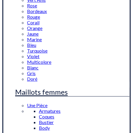
Rose
Bordeaux
Rouge
Corail
Orange
Jaune
Marine
Bleu
Turquoise
Violet
Multicolore
Blanc
Gris
Doré
Maillots femmes
Une Pièce
Armatures
Coques
Bustier
Body