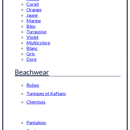
Corail
Orange
Jaune
Marine
Bleu
Turquoise
Violet
Multicolore
Blanc
Gris
Doré
Beachwear
Robes
Tuniques et Kaftans
Chemises
Pantalons