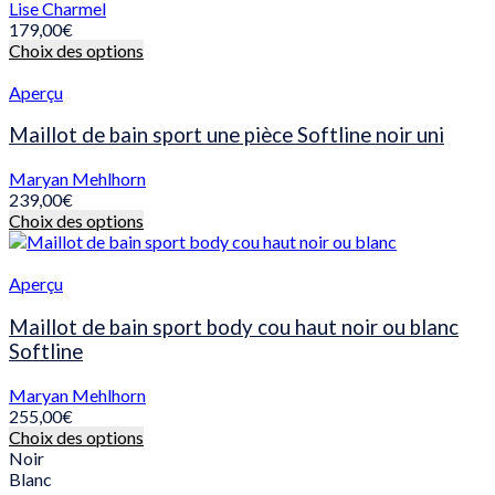
peuvent
Lise Charmel
être
179,00
€
choisies
Ce
Choix des options
sur
produit
la
a
Aperçu
page
plusieurs
du
variations.
Maillot de bain sport une pièce Softline noir uni
produit
Les
options
Maryan Mehlhorn
peuvent
239,00
€
être
Ce
Choix des options
choisies
produit
sur
a
la
plusieurs
Aperçu
page
variations.
du
Les
Maillot de bain sport body cou haut noir ou blanc
produit
options
Softline
peuvent
être
Maryan Mehlhorn
choisies
255,00
€
sur
Ce
Choix des options
la
produit
Noir
page
a
Blanc
du