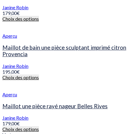
peuvent
être
Janine Robin
choisies
179,00
€
sur
Ce
Choix des options
la
produit
page
a
du
plusieurs
Aperçu
produit
variations.
Les
Maillot de bain une pièce sculptant imprimé citron
options
Provencia
peuvent
être
Janine Robin
choisies
195,00
€
sur
Ce
Choix des options
la
produit
page
a
du
plusieurs
Aperçu
produit
variations.
Les
Maillot une pièce rayé nageur Belles Rives
options
peuvent
Janine Robin
être
179,00
€
choisies
Ce
Choix des options
sur