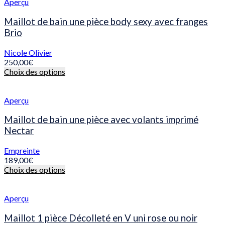
Aperçu
Maillot de bain une pièce body sexy avec franges
Brio
Nicole Olivier
250,00
€
Ce
Choix des options
produit
a
plusieurs
Aperçu
variations.
Les
Maillot de bain une pièce avec volants imprimé
options
Nectar
peuvent
être
Empreinte
choisies
189,00
€
sur
Ce
Choix des options
la
produit
page
a
du
plusieurs
Aperçu
produit
variations.
Les
Maillot 1 pièce Décolleté en V uni rose ou noir