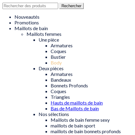
Recherche
Rechercher
pour
:
Nouveautés
Promotions
Maillots de bain
Maillots femmes
Une pièce
Armatures
Coques
Bustier
Body
Deux pièces
Armatures
Bandeaux
Bonnets Profonds
Coques
Triangles
Hauts de maillots de bain
Bas de Maillots de bain
Nos sélections
Maillots de bain femme sexy
maillots de bain sport
maillots de bain bonnets profonds