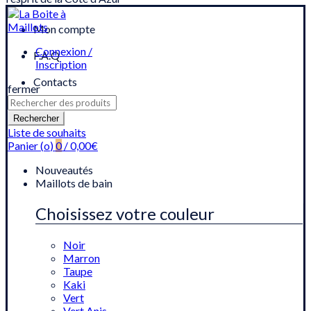
Mon compte
Connexion /
F.A.Q
Inscription
Contacts
fermer
Recherche
pour
Rechercher
:
Liste de souhaits
Panier (
o
)
0
/
0,00
€
Nouveautés
Maillots de bain
Choisissez votre couleur
Noir
Marron
Taupe
Kaki
Vert
Vert Anis