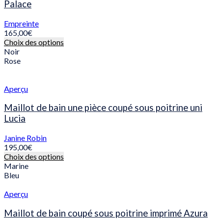
options
Palace
peuvent
être
Empreinte
choisies
165,00
€
sur
Ce
Choix des options
la
produit
Noir
page
a
Rose
du
plusieurs
produit
variations.
Les
Aperçu
options
peuvent
Maillot de bain une pièce coupé sous poitrine uni
être
Lucia
choisies
sur
Janine Robin
la
195,00
€
page
Ce
Choix des options
du
produit
Marine
produit
a
Bleu
plusieurs
variations.
Aperçu
Les
options
Maillot de bain coupé sous poitrine imprimé Azura