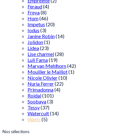
Empreinte
(2)
Feraud
(4)
Freya
(8)
Hom
(46)
Impetus
(20)
Iodus
(3)
Janine Robin
(14)
Jolidon
(1)
Lidea
(23)
Lise charmel
(28)
Luli Fama
(19)
Maryan Mehlhorn
(42)
Mouiller le Maillot
(1)
Nicole Olivier
(10)
Nuria Ferrer
(22)
Primadonna
(4)
Roidal
(101)
Soobaya
(3)
Tessy
(37)
Watercult
(14)
Watts
(5)
Nos sélections