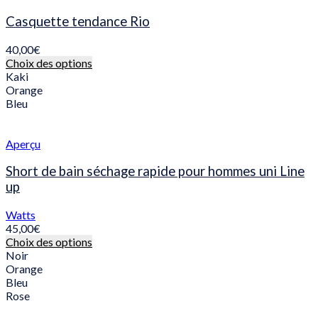
Casquette tendance Rio
40,00
€
Ce
Choix des options
produit
Kaki
a
Orange
plusieurs
Bleu
variations.
Les
options
Aperçu
peuvent
être
Short de bain séchage rapide pour hommes uni Line
choisies
up
sur
la
Watts
page
45,00
€
du
Ce
Choix des options
produit
produit
Noir
a
Orange
plusieurs
Bleu
variations.
Rose
Les