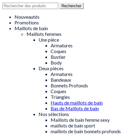
Recherche
Rechercher
pour
:
Nouveautés
Promotions
Maillots de bain
Maillots femmes
Une pièce
Armatures
Coques
Bustier
Body
Deux pièces
Armatures
Bandeaux
Bonnets Profonds
Coques
Triangles
Hauts de maillots de bain
Bas de Maillots de bain
Nos sélections
Maillots de bain femme sexy
maillots de bain sport
maillots de bain bonnets profonds