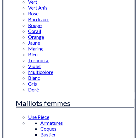
Vert
Vert Anis
Rose
Bordeaux
Rouge
Corail
Orange
Jaune
Marine
Bleu
Turquoise
Violet
Multicolore
Blanc
Gris
Doré
Maillots femmes
Une Pièce
Armatures
Coques
Bustier