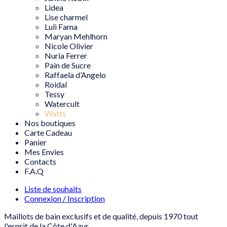
Lidea
Lise charmel
Luli Fama
Maryan Mehlhorn
Nicole Olivier
Nuria Ferrer
Pain de Sucre
Raffaela d’Angelo
Roidal
Tessy
Watercult
Watts
Nos boutiques
Carte Cadeau
Panier
Mes Envies
Contacts
F.A.Q
Liste de souhaits
Connexion / Inscription
Maillots de bain exclusifs et de qualité, depuis 1970 tout
l'esprit de la Côte d'Azur