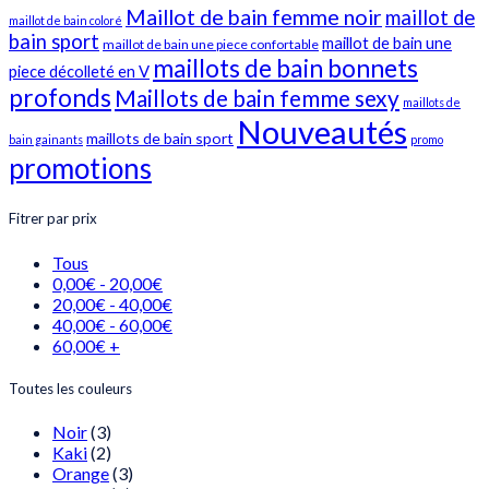
Maillot de bain femme noir
maillot de
maillot de bain coloré
bain sport
maillot de bain une
maillot de bain une piece confortable
maillots de bain bonnets
piece décolleté en V
profonds
Maillots de bain femme sexy
maillots de
Nouveautés
maillots de bain sport
bain gainants
promo
promotions
Fitrer par prix
Tous
0,00
€
-
20,00
€
20,00
€
-
40,00
€
40,00
€
-
60,00
€
60,00
€
+
Toutes les couleurs
Noir
(3)
Kaki
(2)
Orange
(3)