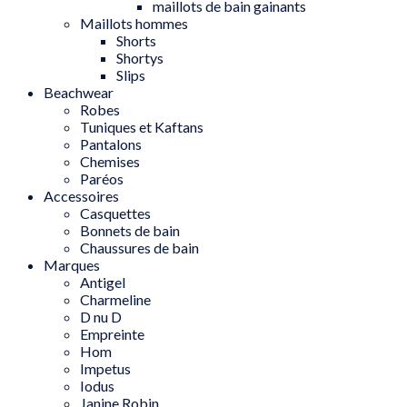
maillots de bain gainants
Maillots hommes
Shorts
Shortys
Slips
Beachwear
Robes
Tuniques et Kaftans
Pantalons
Chemises
Paréos
Accessoires
Casquettes
Bonnets de bain
Chaussures de bain
Marques
Antigel
Charmeline
D nu D
Empreinte
Hom
Impetus
Iodus
Janine Robin