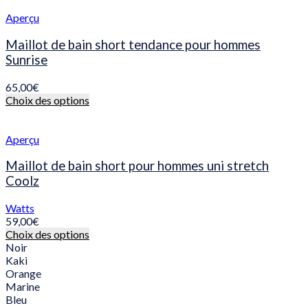
options
peuvent
Aperçu
être
choisies
Maillot de bain short tendance pour hommes
sur
Sunrise
la
page
65,00
€
du
Ce
Choix des options
produit
produit
a
plusieurs
Aperçu
variations.
Les
Maillot de bain short pour hommes uni stretch
options
Coolz
peuvent
être
Watts
choisies
59,00
€
sur
Ce
Choix des options
la
produit
Noir
page
a
Kaki
du
plusieurs
Orange
produit
variations.
Marine
Les
Bleu