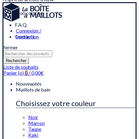
Mon compte
F.A.Q
Connexion /
Contacts
Inscription
fermer
Recherche
pour
Rechercher
:
Liste de souhaits
Panier (
o
)
0
/
0,00
€
Nouveautés
Maillots de bain
Choisissez votre couleur
Noir
Marron
Taupe
Kaki