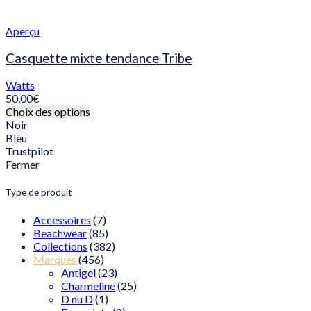
options
peuvent
être
Aperçu
choisies
sur
Casquette mixte tendance Tribe
la
page
Watts
du
50,00
€
produit
Ce
Choix des options
produit
Noir
a
Bleu
plusieurs
Trustpilot
variations.
Fermer
Les
options
Type de produit
peuvent
être
Accessoires
(7)
choisies
Beachwear
(85)
sur
Collections
(382)
la
Marques
(456)
page
Antigel
(23)
du
Charmeline
(25)
produit
D nu D
(1)