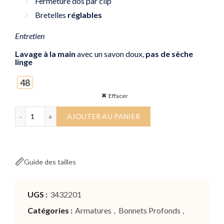
Fermeture dos par clip
Bretelles
réglables
Entretien
Lavage à la main
avec un savon doux,
pas de sèche
linge
48
Effacer
quantité de Maillot de bain 2 pièces coloré Circus
AJOUTER AU PANIER
Guide des tailles
UGS :
3432201
Catégories :
Armatures
,
Bonnets Profonds
,