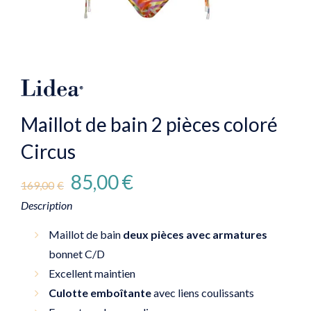
Maillot de bain 2 pièces coloré
Circus
Le
Le
85,00
€
169,00
€
prix
prix
Description
initial
actuel
Maillot de bain
était :
deux pièces avec armatures
est :
bonnet C/D
169,00€.
85,00€.
Excellent maintien
Culotte emboîtante
avec liens coulissants